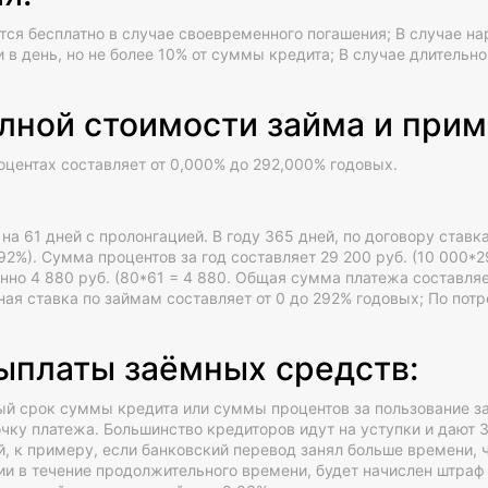
тся бесплатно в случае своевременного погашения; В случае н
 в день, но не более 10% от суммы кредита; В случае длитель
лной стоимости займа и прим
оцентах составляет от 0,000% до 292,000% годовых.
а 61 дней с пролонгацией. В году 365 дней, по договору ставка
92%). Сумма процентов за год составляет 29 200 руб. (10 000*29
енно 4 880 руб. (80*61 = 4 880. Общая сумма платежа составляе
тная ставка по займам составляет от 0 до 292% годовых; По по
ыплаты заёмных средств:
ый срок суммы кредита или суммы процентов за пользование 
чку платежа. Большинство кредиторов идут на уступки и дают 
, к примеру, если банковский перевод занял больше времени, 
ии в течение продолжительного времени, будет начислен штраф