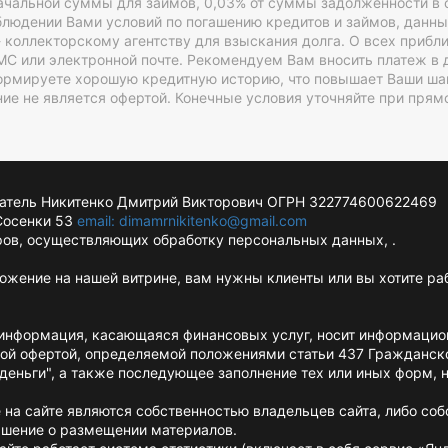
ачальной суммы для займов, 0,03% от суммы задолженности в 
блюдении Вами условий по погашению кредитов и займов, данны
- коллекторскому агентству для взыскания долга. О всех приб
С или электронной почте. Рекомендуем Вам вносить платеж в 
ормируете хорошую кредитную историю, что повышает Ваши ша
ие не является офертой. Конечные условия уточняйте при прям
тель Никитенко Дмитрий Викторович ОГРН 322774600622469
.Сосенки 53
email: dimamrnikitenko@gmail.com
ров, осуществляющих обработку персональных данных, .
ложение на нашей витрине, вам нужны клиенты или вы хотите ра
 информация, касающаяся финансовых услуг, носит информацио
ной офертой, определяемой положениями статьи 437 Гражданско
деньги", а также последующее заполнение тех или иных форм, 
на сайте являются собственностью владельцев сайта, либо соб
лашение о размещении материалов.