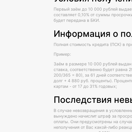
Первый заём до 10 000 рублей выдае
составляет 0,10% от суммы просрочки
будет передана в БКИ.
Информация о по
Полная стоимость кредита (ПСК) в пр
Пример:
Заём в размере 10 000 рублей выдан н
ставка, соответственно будет равна 2
200/365 = 80), за 61 дней соответств
долг + 4 880 руб. проценты). Процен
картам - от 17 до 31% годовых;
Последствия нев
В случае невозвращения в условленн
вынуждено начислит штраф за просро
оплаты. Они предусмотрены на случай
неполучения от Вас какой-либо реакц