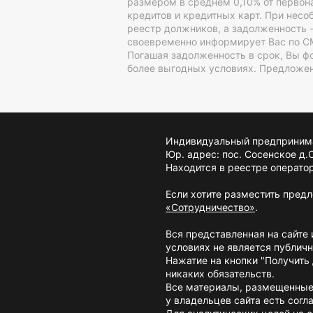
размером в среднем 0,10% от первон
кредитов и кредитных карт. При несо
реестр должников, а задолженность 
своевременно информирует Вас по СМ
Погашая задолженность в срок, Вы ф
более выгодных условиях. Предложен
Индивидуальный предпринима
Юр. адрес: пос. Сосенское д
Находится в реестре операто
Если хотите разместить пред
«Сотрудничество»
.
Вся представленная на сайте
условиях не является публич
Нажатие на кнопки "Получить 
никаких обязательств.
Все материалы, размещенные 
у владельцев сайта есть сог